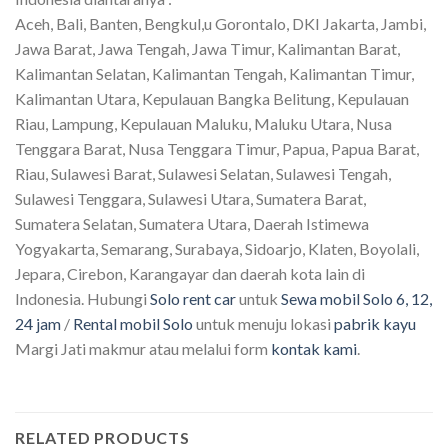
Aceh, Bali, Banten, Bengkul,u Gorontalo, DKI Jakarta, Jambi,
Jawa Barat, Jawa Tengah, Jawa Timur, Kalimantan Barat,
Kalimantan Selatan, Kalimantan Tengah, Kalimantan Timur,
Kalimantan Utara, Kepulauan Bangka Belitung, Kepulauan
Riau, Lampung, Kepulauan Maluku, Maluku Utara, Nusa
Tenggara Barat, Nusa Tenggara Timur, Papua, Papua Barat,
Riau, Sulawesi Barat, Sulawesi Selatan, Sulawesi Tengah,
Sulawesi Tenggara, Sulawesi Utara, Sumatera Barat,
Sumatera Selatan, Sumatera Utara, Daerah Istimewa
Yogyakarta, Semarang, Surabaya, Sidoarjo, Klaten, Boyolali,
Jepara, Cirebon, Karangayar dan daerah kota lain di
Indonesia. Hubungi
Solo rent car
untuk
Sewa mobil Solo 6, 12,
24 jam
/
Rental mobil Solo
untuk menuju lokasi
pabrik kayu
Margi Jati makmur atau melalui form
kontak kami
.
RELATED PRODUCTS