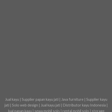
Jual kayu
|
Supplier papan kayu jati
|
Java furniture
|
Supplier kayu
jati
|
Solo web design
|
Jual kayu jati
|
Distributor kayu Indonesia
|
Jual papan kayu
|
sewa mobil solo
|
rental mobil solo
|
storage