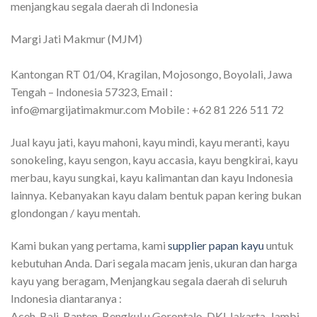
menjangkau segala daerah di Indonesia
Margi Jati Makmur (MJM)
Kantongan RT 01/04, Kragilan, Mojosongo, Boyolali, Jawa
Tengah – Indonesia 57323, Email :
info@margijatimakmur.com Mobile : +62 81 226 511 72
Jual kayu jati, kayu mahoni, kayu mindi, kayu meranti, kayu
sonokeling, kayu sengon, kayu accasia, kayu bengkirai, kayu
merbau, kayu sungkai, kayu kalimantan dan kayu Indonesia
lainnya. Kebanyakan kayu dalam bentuk papan kering bukan
glondongan / kayu mentah.
Kami bukan yang pertama, kami
supplier papan kayu
untuk
kebutuhan Anda. Dari segala macam jenis, ukuran dan harga
kayu yang beragam, Menjangkau segala daerah di seluruh
Indonesia diantaranya :
Aceh, Bali, Banten, Bengkul,u Gorontalo, DKI Jakarta, Jambi,