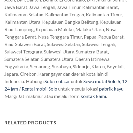
Jawa Barat, Jawa Tengah, Jawa Timur, Kalimantan Barat,
Kalimantan Selatan, Kalimantan Tengah, Kalimantan Timur,
Kalimantan Utara, Kepulauan Bangka Belitung, Kepulauan
Riau, Lampung, Kepulauan Maluku, Maluku Utara, Nusa
Tenggara Barat, Nusa Tenggara Timur, Papua, Papua Barat,
Riau, Sulawesi Barat, Sulawesi Selatan, Sulawesi Tengah,
Sulawesi Tenggara, Sulawesi Utara, Sumatera Barat,
Sumatera Selatan, Sumatera Utara, Daerah Istimewa
Yogyakarta, Semarang, Surabaya, Sidoarjo, Klaten, Boyolali,
Jepara, Cirebon, Karangayar dan daerah kota lain di
Indonesia. Hubungi
Solo rent car
untuk
Sewa mobil Solo 6, 12,
24 jam
/
Rental mobil Solo
untuk menuju lokasi
pabrik kayu
Margi Jati makmur atau melalui form
kontak kami
.
RELATED PRODUCTS