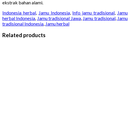
ekstrak bahan alami.
Indonesia herbal
,
Jamu Indonesia
,
Info jamu tradisional
,
Jamu
herbal Indonesia
,
Jamu tradisional Jawa
,
Jamu tradisional
,
Jamu
tradisional Indonesia
,
Jamu herbal
Related products