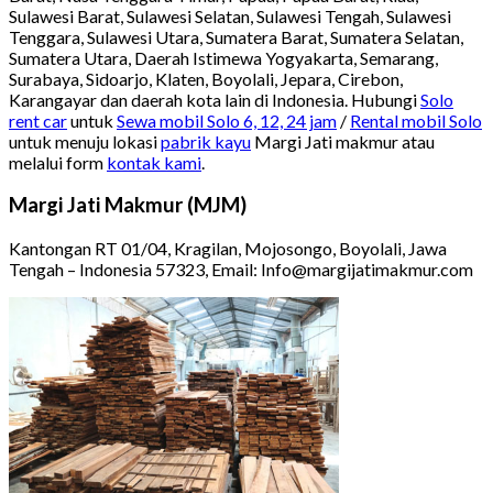
Sulawesi Barat, Sulawesi Selatan, Sulawesi Tengah, Sulawesi
Tenggara, Sulawesi Utara, Sumatera Barat, Sumatera Selatan,
Sumatera Utara, Daerah Istimewa Yogyakarta, Semarang,
Surabaya, Sidoarjo, Klaten, Boyolali, Jepara, Cirebon,
Karangayar dan daerah kota lain di Indonesia. Hubungi
Solo
rent car
untuk
Sewa mobil Solo 6, 12, 24 jam
/
Rental mobil Solo
untuk menuju lokasi
pabrik kayu
Margi Jati makmur atau
melalui form
kontak kami
.
Margi Jati Makmur (MJM)
Kantongan RT 01/04, Kragilan, Mojosongo, Boyolali, Jawa
Tengah – Indonesia 57323, Email: Info@margijatimakmur.com