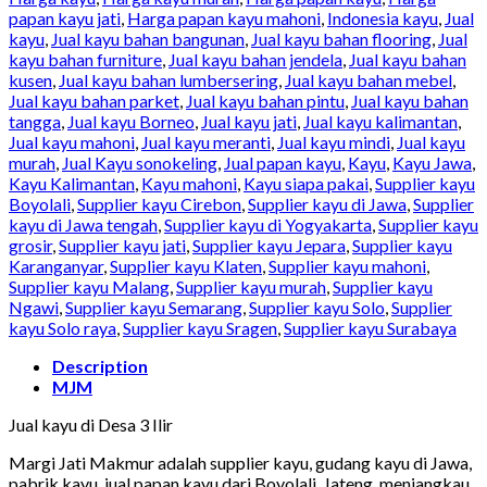
papan kayu jati
,
Harga papan kayu mahoni
,
Indonesia kayu
,
Jual
kayu
,
Jual kayu bahan bangunan
,
Jual kayu bahan flooring
,
Jual
kayu bahan furniture
,
Jual kayu bahan jendela
,
Jual kayu bahan
kusen
,
Jual kayu bahan lumbersering
,
Jual kayu bahan mebel
,
Jual kayu bahan parket
,
Jual kayu bahan pintu
,
Jual kayu bahan
tangga
,
Jual kayu Borneo
,
Jual kayu jati
,
Jual kayu kalimantan
,
Jual kayu mahoni
,
Jual kayu meranti
,
Jual kayu mindi
,
Jual kayu
murah
,
Jual Kayu sonokeling
,
Jual papan kayu
,
Kayu
,
Kayu Jawa
,
Kayu Kalimantan
,
Kayu mahoni
,
Kayu siapa pakai
,
Supplier kayu
Boyolali
,
Supplier kayu Cirebon
,
Supplier kayu di Jawa
,
Supplier
kayu di Jawa tengah
,
Supplier kayu di Yogyakarta
,
Supplier kayu
grosir
,
Supplier kayu jati
,
Supplier kayu Jepara
,
Supplier kayu
Karanganyar
,
Supplier kayu Klaten
,
Supplier kayu mahoni
,
Supplier kayu Malang
,
Supplier kayu murah
,
Supplier kayu
Ngawi
,
Supplier kayu Semarang
,
Supplier kayu Solo
,
Supplier
kayu Solo raya
,
Supplier kayu Sragen
,
Supplier kayu Surabaya
Description
MJM
Jual kayu di Desa 3 Ilir
Margi Jati Makmur adalah supplier kayu, gudang kayu di Jawa,
pabrik kayu, jual papan kayu dari Boyolali. Jateng, menjangkau