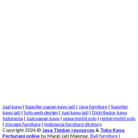
Jual kayu
|
Supplier papan kayu jati
|
Java furniture
|
Supplier
kayu jati
|
Solo web design
|
Jual kayu jati
|
Distributor kayu
Indonesia
|
Jual papan kayu
|
sewa mobil solo
|
rental mobil solo
|
storage furniture
|
Indonesia furniture diretory
Copyright 2026 ©
Java Timber resources
&
Toko Kayu
Perhutani online
by Margi Jati Makmur.
Bali furniture |