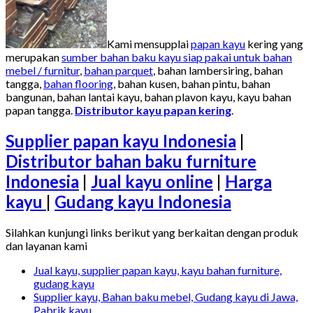
Kami mensupplai
papan kayu
kering yang
merupakan
sumber bahan baku kayu siap pakai untuk bahan
mebel / furnitur
,
bahan parquet
, bahan lambersiring, bahan
tangga,
bahan flooring
, bahan kusen, bahan pintu, bahan
bangunan, bahan lantai kayu, bahan plavon kayu, kayu bahan
papan tangga.
Distributor kayu papan kering
.
Supplier papan kayu Indonesia
|
Distributor bahan baku furniture
Indonesia
|
Jual kayu online
|
Harga
kayu
|
Gudang kayu Indonesia
Silahkan kunjungi links berikut yang berkaitan dengan produk
dan layanan kami
Jual kayu, supplier papan kayu, kayu bahan furniture,
gudang kayu
Supplier kayu, Bahan baku mebel, Gudang kayu di Jawa,
Pabrik kayu