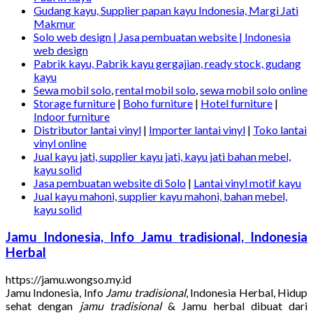
Gudang kayu, Supplier papan kayu Indonesia, Margi Jati
Makmur
Solo web design | Jasa pembuatan website | Indonesia
web design
Pabrik kayu, Pabrik kayu gergajian, ready stock, gudang
kayu
Sewa mobil solo
,
rental mobil solo
,
sewa mobil solo online
Storage furniture
|
Boho furniture
|
Hotel furniture
|
Indoor furniture
Distributor lantai vinyl
|
Importer lantai vinyl
|
Toko lantai
vinyl online
Jual kayu jati, supplier kayu jati, kayu jati bahan mebel,
kayu solid
Jasa pembuatan website di Solo
|
Lantai vinyl motif kayu
Jual kayu mahoni, supplier kayu mahoni, bahan mebel,
kayu solid
Jamu Indonesia, Info Jamu tradisional, Indonesia
Herbal
https://jamu.wongso.my.id
Jamu Indonesia, Info
Jamu tradisional
, Indonesia Herbal, Hidup
sehat dengan
jamu tradisional
& Jamu herbal dibuat dari