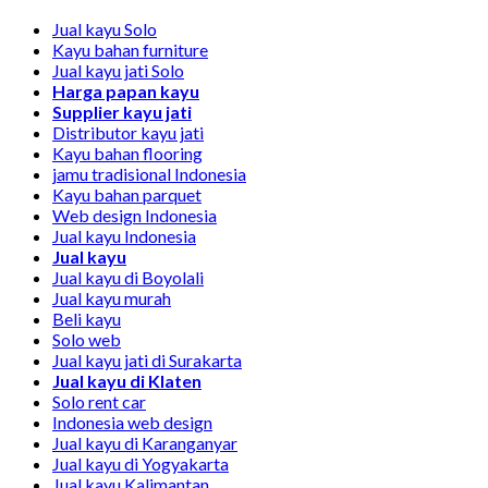
Jual kayu Solo
Kayu bahan furniture
Jual kayu jati Solo
Harga papan kayu
Supplier kayu jati
Distributor kayu jati
Kayu bahan flooring
jamu tradisional Indonesia
Kayu bahan parquet
Web design Indonesia
Jual kayu Indonesia
Jual kayu
Jual kayu di Boyolali
Jual kayu murah
Beli kayu
Solo web
Jual kayu jati di Surakarta
Jual kayu di Klaten
Solo rent car
Indonesia web design
Jual kayu di Karanganyar
Jual kayu di Yogyakarta
Jual kayu Kalimantan