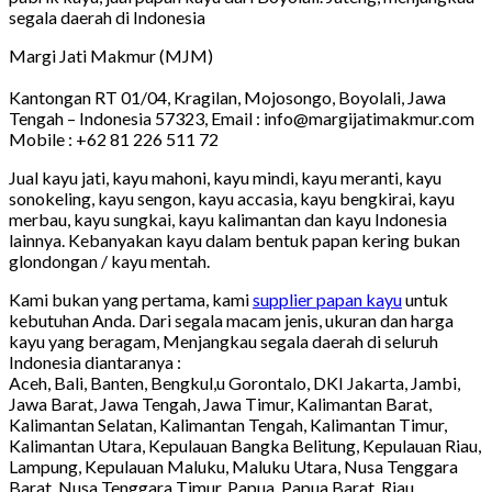
segala daerah di Indonesia
Margi Jati Makmur (MJM)
Kantongan RT 01/04, Kragilan, Mojosongo, Boyolali, Jawa
Tengah – Indonesia 57323, Email : info@margijatimakmur.com
Mobile : +62 81 226 511 72
Jual kayu jati, kayu mahoni, kayu mindi, kayu meranti, kayu
sonokeling, kayu sengon, kayu accasia, kayu bengkirai, kayu
merbau, kayu sungkai, kayu kalimantan dan kayu Indonesia
lainnya. Kebanyakan kayu dalam bentuk papan kering bukan
glondongan / kayu mentah.
Kami bukan yang pertama, kami
supplier papan kayu
untuk
kebutuhan Anda. Dari segala macam jenis, ukuran dan harga
kayu yang beragam, Menjangkau segala daerah di seluruh
Indonesia diantaranya :
Aceh, Bali, Banten, Bengkul,u Gorontalo, DKI Jakarta, Jambi,
Jawa Barat, Jawa Tengah, Jawa Timur, Kalimantan Barat,
Kalimantan Selatan, Kalimantan Tengah, Kalimantan Timur,
Kalimantan Utara, Kepulauan Bangka Belitung, Kepulauan Riau,
Lampung, Kepulauan Maluku, Maluku Utara, Nusa Tenggara
Barat, Nusa Tenggara Timur, Papua, Papua Barat, Riau,