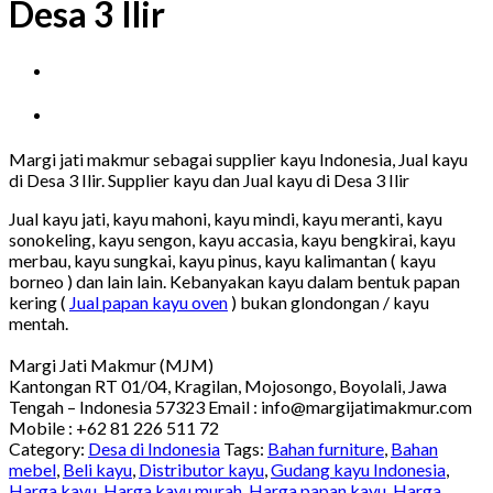
Desa 3 Ilir
Margi jati makmur sebagai supplier kayu Indonesia, Jual kayu
di Desa 3 Ilir. Supplier kayu dan Jual kayu di Desa 3 Ilir
Jual kayu jati, kayu mahoni, kayu mindi, kayu meranti, kayu
sonokeling, kayu sengon, kayu accasia, kayu bengkirai, kayu
merbau, kayu sungkai, kayu pinus, kayu kalimantan ( kayu
borneo ) dan lain lain. Kebanyakan kayu dalam bentuk papan
kering (
Jual papan kayu oven
) bukan glondongan / kayu
mentah.
Margi Jati Makmur (MJM)
Kantongan RT 01/04, Kragilan, Mojosongo, Boyolali, Jawa
Tengah – Indonesia 57323 Email : info@margijatimakmur.com
Mobile : +62 81 226 511 72
Category:
Desa di Indonesia
Tags:
Bahan furniture
,
Bahan
mebel
,
Beli kayu
,
Distributor kayu
,
Gudang kayu Indonesia
,
Harga kayu
,
Harga kayu murah
,
Harga papan kayu
,
Harga