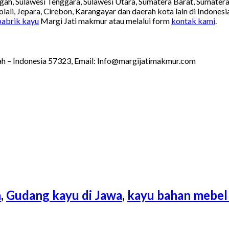
engah, Sulawesi Tenggara, Sulawesi Utara, Sumatera Barat, Sumater
lali, Jepara, Cirebon, Karangayar dan daerah kota lain di Indones
pabrik kayu
Margi Jati makmur atau melalui form
kontak kami
.
ah – Indonesia 57323, Email: Info@margijatimakmur.com
a
,
Gudang kayu di Jawa
,
kayu bahan mebel 