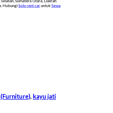
a Selatan, Sumatera Utara, Daerah
ia. Hubungi
Solo rent car
untuk
Sewa
(Furniture)
,
kayu jati