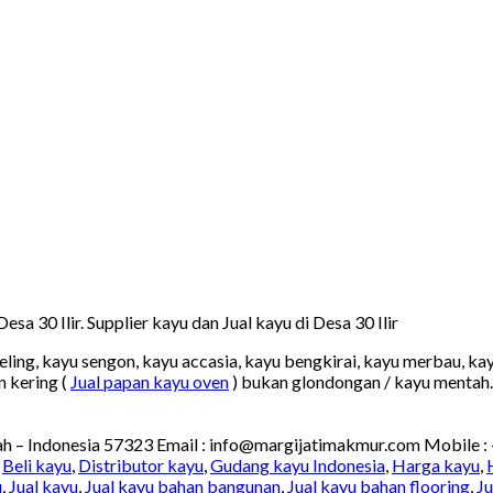
sa 30 Ilir. Supplier kayu dan Jual kayu di Desa 30 Ilir
keling, kayu sengon, kayu accasia, kayu bengkirai, kayu merbau, kay
n kering (
Jual papan kayu oven
) bukan glondongan / kayu mentah.
ah – Indonesia 57323 Email : info@margijatimakmur.com Mobile :
,
Beli kayu
,
Distributor kayu
,
Gudang kayu Indonesia
,
Harga kayu
,
u
,
Jual kayu
,
Jual kayu bahan bangunan
,
Jual kayu bahan flooring
,
Ju