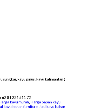
u sungkai, kayu pinus, kayu kalimantan (
 +62 81 226 511 72
Harga kayu murah
,
Harga papan kayu
,
al kayu bahan furniture
,
Jual kayu bahan