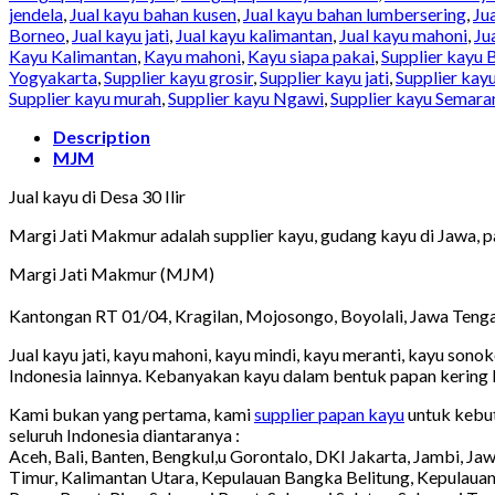
jendela
,
Jual kayu bahan kusen
,
Jual kayu bahan lumbersering
,
Ju
Borneo
,
Jual kayu jati
,
Jual kayu kalimantan
,
Jual kayu mahoni
,
Ju
Kayu Kalimantan
,
Kayu mahoni
,
Kayu siapa pakai
,
Supplier kayu 
Yogyakarta
,
Supplier kayu grosir
,
Supplier kayu jati
,
Supplier kay
Supplier kayu murah
,
Supplier kayu Ngawi
,
Supplier kayu Semara
Description
MJM
Jual kayu di Desa 30 Ilir
Margi Jati Makmur adalah supplier kayu, gudang kayu di Jawa, pa
Margi Jati Makmur (MJM)
Kantongan RT 01/04, Kragilan, Mojosongo, Boyolali, Jawa Teng
Jual kayu jati, kayu mahoni, kayu mindi, kayu meranti, kayu sono
Indonesia lainnya. Kebanyakan kayu dalam bentuk papan kering
Kami bukan yang pertama, kami
supplier papan kayu
untuk kebut
seluruh Indonesia diantaranya :
Aceh, Bali, Banten, Bengkul,u Gorontalo, DKI Jakarta, Jambi, J
Timur, Kalimantan Utara, Kepulauan Bangka Belitung, Kepulaua