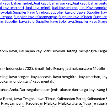
al kayu bahan mebel
,
Jual kayu bahan parket
,
Jual kayu bahan pint
al kayu meranti
,
Jual kayu mindi
,
Jual kayu murah
,
Jual Kayu sonoke
Boyolali
,
Supplier kayu Cirebon
,
Supplier kayu di Jawa
,
Supplier kay
u Jepara
,
Supplier kayu Karanganyar
,
Supplier kayu Klaten
,
Supplie
ng
,
Supplier kayu Solo
,
Supplier kayu Solo raya
,
Supplier kayu Srag
brik kayu, jual papan kayu dari Boyolali. Jateng, menjangkau sega
ah – Indonesia 57323, Email : info@margijatimakmur.com Mobile 
keling, kayu sengon, kayu accasia, kayu bengkirai, kayu merbau, k
 bukan glondongan / kayu mentah.
uhan Anda. Dari segala macam jenis, ukuran dan harga kayu yang
awa Barat, Jawa Tengah, Jawa Timur, Kalimantan Barat, Kalimantan
n Riau, Lampung, Kepulauan Maluku, Maluku Utara, Nusa Tenggara