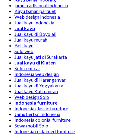
jamu tradisional Indonesia
Kayu bahan parquet
Web design Indonesia
Jual kayu Indonesia
Jual kayu
Jual kayu di Boyolali
Jual kayu murah
Beli kayu
Solo web
Jual kayu jati di Surakarta
Jual kayu di Klaten
Solo rent car
Indonesia web design
Jual kayu di Karanganyar
Jual kayu di Yogyakarta
Jual kayu Kalimantan
Web design Solo
Indonesia furniture
Indonesia classic furniture
Jamu herbal Indonesia
Indonesia colonial furniture
Sewa mobil Solo
Indonesia reclaimed furniture