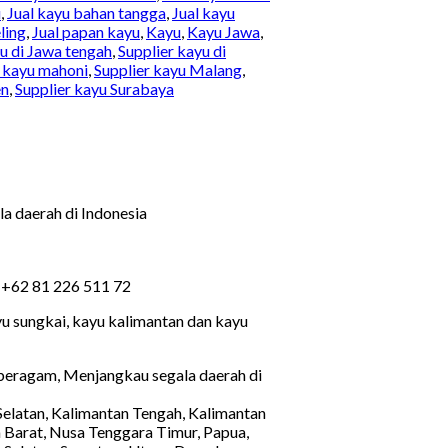
u
,
Jual kayu bahan tangga
,
Jual kayu
ling
,
Jual papan kayu
,
Kayu
,
Kayu Jawa
,
u di Jawa tengah
,
Supplier kayu di
r kayu mahoni
,
Supplier kayu Malang
,
en
,
Supplier kayu Surabaya
la daerah di Indonesia
: +62 81 226 511 72
ayu sungkai, kayu kalimantan dan kayu
 beragam, Menjangkau segala daerah di
 Selatan, Kalimantan Tengah, Kalimantan
 Barat, Nusa Tenggara Timur, Papua,