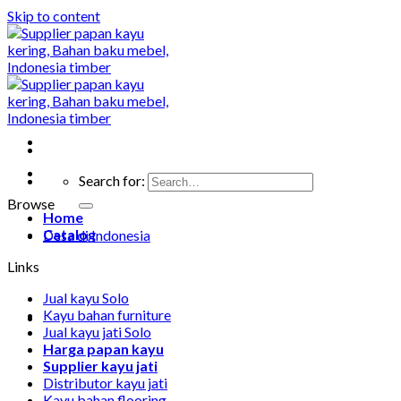
Skip to content
Search for:
Browse
Home
Catalog
Desa di Indonesia
Links
Jual kayu Solo
Kayu bahan furniture
Jual kayu jati Solo
Harga papan kayu
Supplier kayu jati
Distributor kayu jati
Kayu bahan flooring