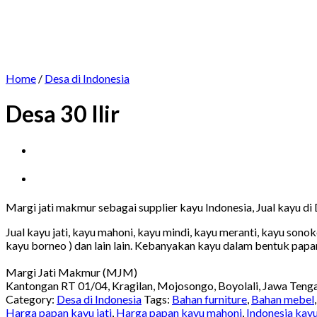
Home
/
Desa di Indonesia
Desa 30 Ilir
Margi jati makmur sebagai supplier kayu Indonesia, Jual kayu di De
Jual kayu jati, kayu mahoni, kayu mindi, kayu meranti, kayu sono
kayu borneo ) dan lain lain. Kebanyakan kayu dalam bentuk papa
Margi Jati Makmur (MJM)
Kantongan RT 01/04, Kragilan, Mojosongo, Boyolali, Jawa Teng
Category:
Desa di Indonesia
Tags:
Bahan furniture
,
Bahan mebel
Harga papan kayu jati
,
Harga papan kayu mahoni
,
Indonesia kay